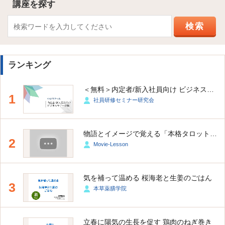
講座を探す
ランキング
＜無料＞内定者/新入社員向け ビジネスマナー研修
1
社員研修セミナー研究会
物語とイメージで覚える「本格タロット占い講座（大アルカナ・小アルカナ）」
2
Movie-Lesson
気を補って温める 桜海老と生姜のごはん
3
本草薬膳学院
立春に陽気の生長を促す 鶏肉のねぎ巻き