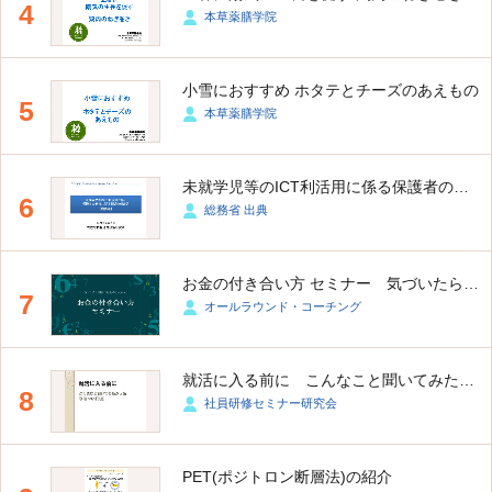
4
本草薬膳学院
小雪におすすめ ホタテとチーズのあえもの
5
本草薬膳学院
未就学児等のICT利活用に係る保護者の意識に関する調査
6
総務省 出典
お金の付き合い方 セミナー 気づいたら財布にお金がない人へ
7
オールラウンド・コーチング
就活に入る前に こんなこと聞いてみたかった、ゆる～いFAQ
8
社員研修セミナー研究会
PET(ポジトロン断層法)の紹介