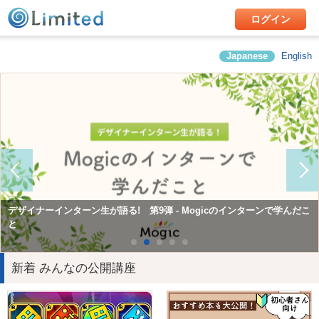
ログイン
Japanese
English
Mogicで学んだこと第10弾 Consol（コンサルティング&ソリューショ
デザイナーインターン生が語る! 第9弾 - Mogicのインターンで学んだこ
Mogicで学んだこと第12弾 広報チームインターン
ン）チームインターン
と
新着 みんなの公開講座