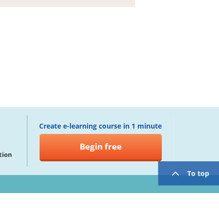
Create e-learning course in 1 minute
Begin free
tion
To top