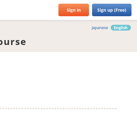
Sign in
Sign up (Free)
Japanese
English
urse