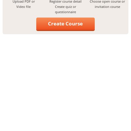
Upload PDF or
Register course detail
Choose open course or
Video file
Create quiz or
invitation course
questionnaire
Create Course