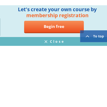
Let's create your own course by
membership registration
Begin free
To top
Close
Notifications
FAQ
プライバシーポリシー
ウェブサイト利用規約
Operating Company
twitter
facebook