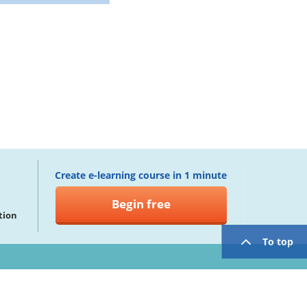
Create e-learning course in 1 minute
Begin free
tion
To top