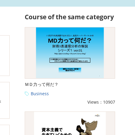
Course of the same category
ＭＤ力って何だ？
Business
Views：10907
が