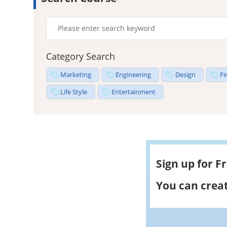
Category Search
Marketing
Engineering
Design
Fi
Life Style
Entertainment
Sign up for F
You can creat