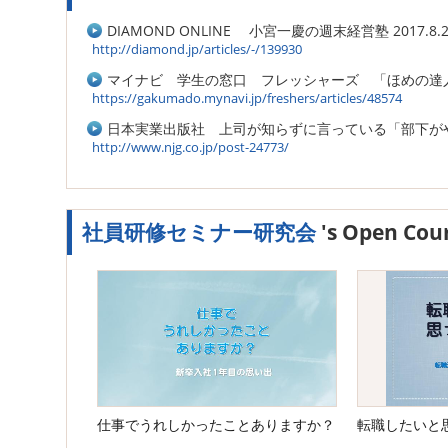
DIAMOND ONLINE 小宮一慶の週末経営塾 201
http://diamond.jp/articles/-/139930
マイナビ 学生の窓口 フレッシャーズ 「ほめの達
https://gakumado.mynavi.jp/freshers/articles/48574
日本実業出版社 上司が知らずに言っている「部下が
http://www.njg.co.jp/post-24773/
社員研修セミナー研究会
's Open Cou
仕事でうれしかったことありますか？
転職したいと