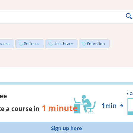
nance
Business
Healthcare
Education
ree
1 minute
e a course in
Sign up here