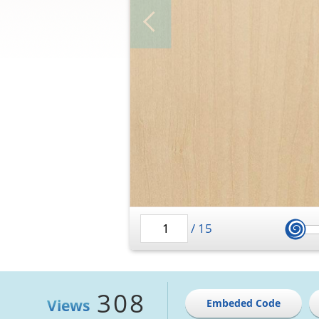
/
15
308
Views
Embeded Code