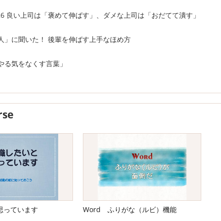
7.8.26 良い上司は「褒めて伸ばす」、ダメな上司は「おだてて潰す」
人」に聞いた！ 後輩を伸ばす上手なほめ方
やる気をなくす言葉」
rse
思っています
Word ふりがな（ルビ）機能