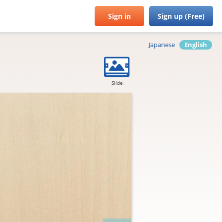
Sign in
Sign up (Free)
Japanese
English
Slide