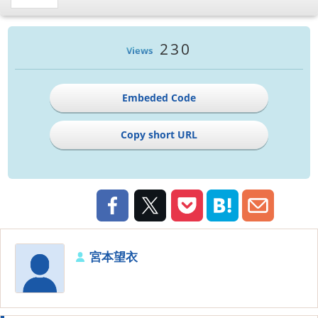
230
Views
Embeded Code
Copy short URL
宮本望衣