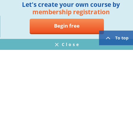
Let's create your own course by
membership registration
Begin free
To top
Close
Notifications
FAQ
プライバシーポリシー
ウェブサイト利用規約
Operating Company
twitter
facebook
Copyright © Mogic Inc. All Rights Reserved.