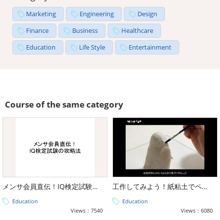
Marketing
Engineering
Design
Finance
Business
Healthcare
Education
Life Style
Entertainment
Course of the same category
メンサ会員直伝！IQ検定試験の攻略法
工作してみよう！紙粘土でペンギンさん
Education
Education
Views：7540
Views：6080