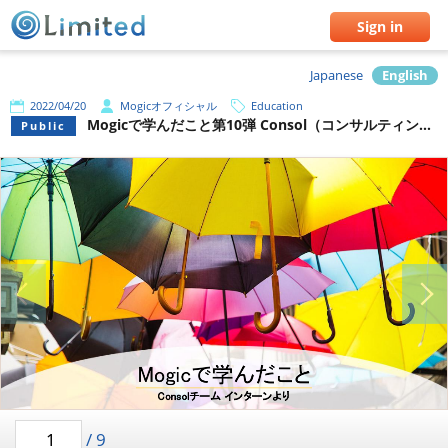
Sign in
Japanese
English
2022/04/20
Mogicオフィシャル
Education
Mogicで学んだこと第10弾 Consol（コンサルティング&ソリューション）チームインターン
Public
/
9