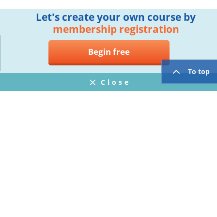
Let's create your own course by
membership registration
Begin free
To top
Close
Notifications
FAQ
プライバシーポリシー
ウェブサイト利用規約
Operating Company
twitter
facebook
Copyright © Mogic Inc. All Rights Reserved.