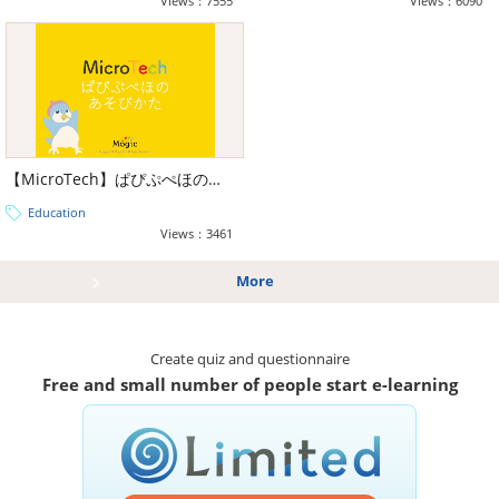
Views：7555
Views：6090
【MicroTech】ぱぴぷぺほのあそびかた
Education
Views：3461
More
Create quiz and questionnaire
Free and small number of people start e-learning