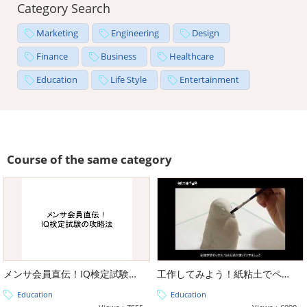
Category Search
Marketing
Engineering
Design
Finance
Business
Healthcare
Education
Life Style
Entertainment
Course of the same category
メンサ会員直伝！IQ検定試験の攻略法
工作してみよう！紙粘土でペンギンさん
Education
Education