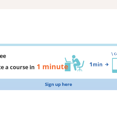
ree
1 minute
e a course in
Sign up here