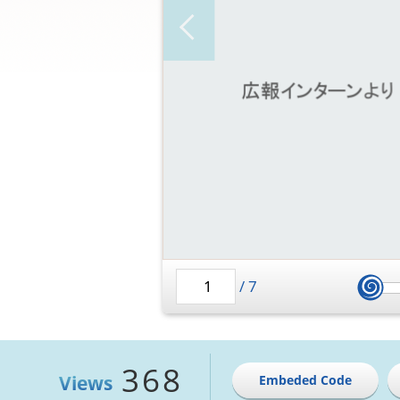
/
7
368
Views
Embeded Code