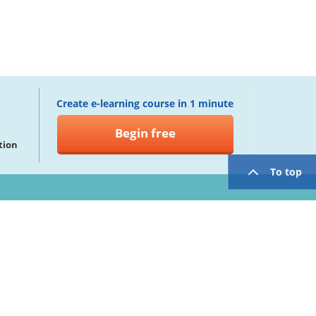
Create e-learning course in 1 minute
Begin free
tion
To top
twitter
facebook