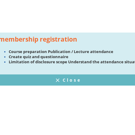
membership registration
Course preparation Publication / Lecture attendance
Create quiz and questionnaire
Limitation of disclosure scope Understand the attendance situa
Close
FAQ
プライバシーポリシー
ウェブサイト利用規約
Operating Company