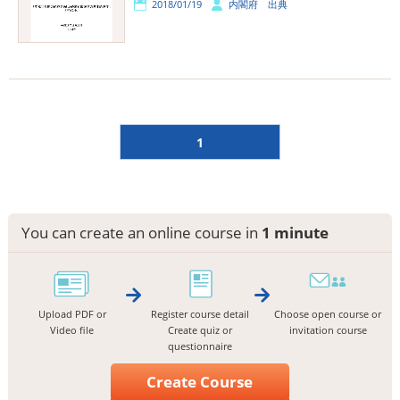
2018/01/19
内閣府 出典
1
You can create an online course in
1 minute
Upload PDF or
Register course detail
Choose open course or
Video file
Create quiz or
invitation course
questionnaire
Create Course