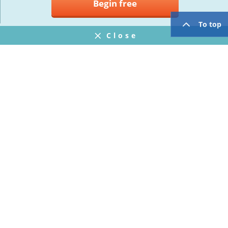
Begin free
To top
Close
Notifications
FAQ
プライバシーポリシー
ウェブサイト利用規約
Operating Company
twitter
facebook
Copyright © Mogic Inc. All Rights Reserved.