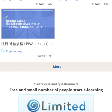
Views：1729
Views：1147
注目 通信規格 LPWA について ~ IoT, M2M, 自動運転, スマートメーター ~
Engineering
Views：998
More
Create quiz and questionnaire
Free and small number of people start e-learning