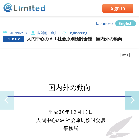
Sign in
Japanese
English
2019/02/13
内閣府 出典
Engineering
人間中心のＡＩ社会原則検討会議 - 国内外の動向
Public