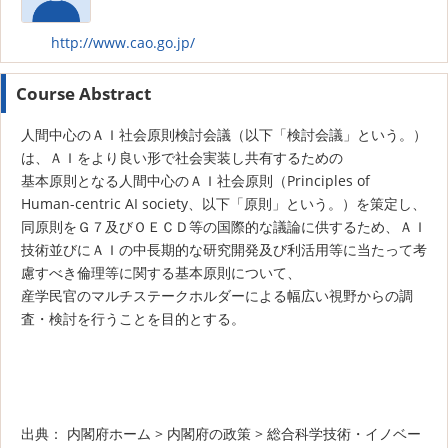
http://www.cao.go.jp/
Course Abstract
人間中心のＡＩ社会原則検討会議（以下「検討会議」という。）
は、ＡＩをより良い形で社会実装し共有するための
基本原則となる人間中心のＡＩ社会原則（Principles of
Human-centric AI society、以下「原則」という。）を策定し、
同原則をＧ７及びＯＥＣＤ等の国際的な議論に供するため、ＡＩ
技術並びにＡＩの中長期的な研究開発及び利活用等に当たって考
慮すべき倫理等に関する基本原則について、
産学民官のマルチステークホルダーによる幅広い視野からの調
査・検討を行うことを目的とする。
出典： 内閣府ホーム > 内閣府の政策 > 総合科学技術・イノベー