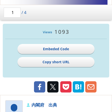
/
4
1093
Views
Embeded Code
Copy short URL
内閣府 出典