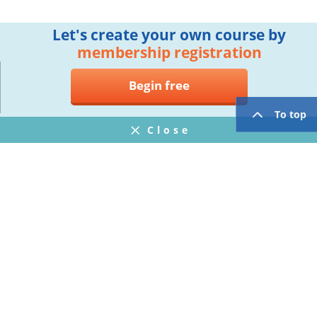
Let's create your own course by
membership registration
Begin free
To top
Close
Notifications
FAQ
プライバシーポリシー
ウェブサイト利用規約
Operating Company
twitter
facebook
Copyright © Mogic Inc. All Rights Reserved.