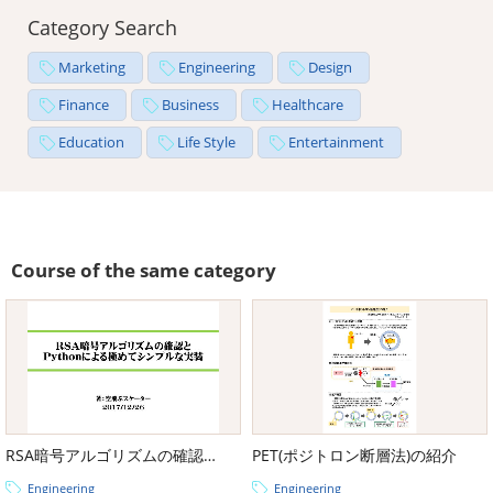
Category Search
Marketing
Engineering
Design
Finance
Business
Healthcare
Education
Life Style
Entertainment
Course of the same category
RSA暗号アルゴリズムの確認とPythonによる極めてシンプルな実装
PET(ポジトロン断層法)の紹介
Engineering
Engineering