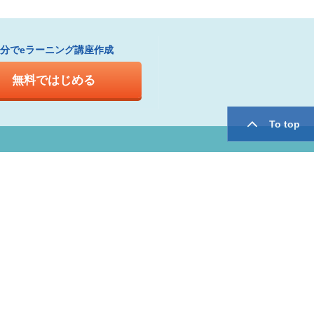
1分でeラーニング講座作成
無料ではじめる
To top
twitter
facebook
用規約
運営会社