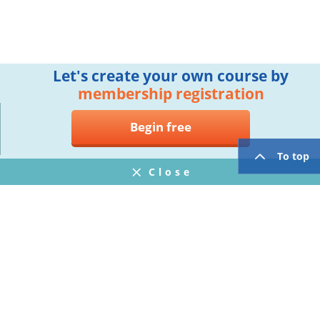
Let's create your own course by
membership registration
Begin free
To top
Close
Notifications
FAQ
プライバシーポリシー
ウェブサイト利用規約
Operating Company
twitter
facebook