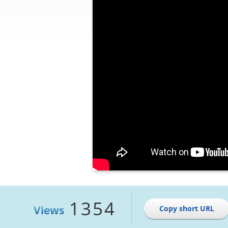
1354
Views
Copy short URL