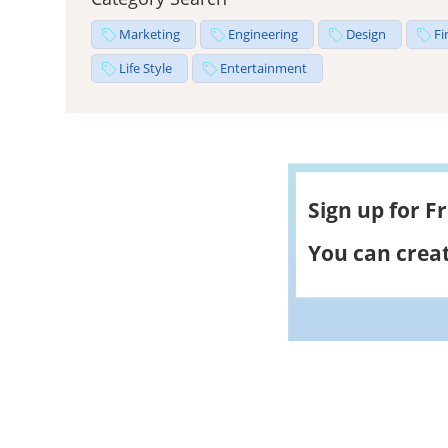
Marketing
Engineering
Design
Fi
Life Style
Entertainment
Sign up for F
You can creat