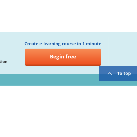
Create e-learning course in 1 minute
Begin free
tion
To top
twitter
facebook