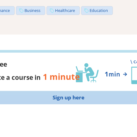
nance
Business
Healthcare
Education
ree
1 minute
e a course in
Sign up here