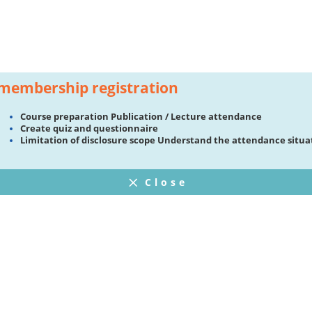
membership registration
Course preparation Publication / Lecture attendance
Create quiz and questionnaire
Limitation of disclosure scope Understand the attendance situa
Close
FAQ
プライバシーポリシー
ウェブサイト利用規約
Operating Company