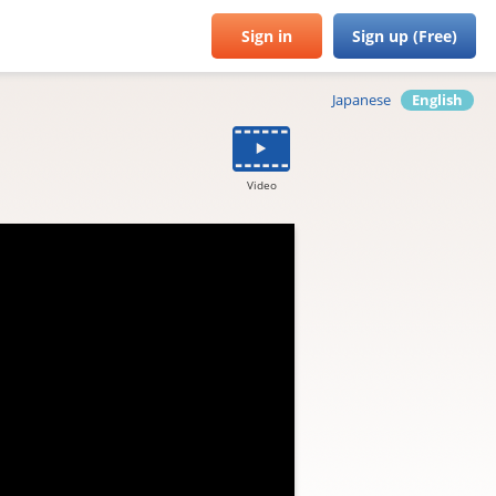
Sign in
Sign up (Free)
Japanese
English
Video