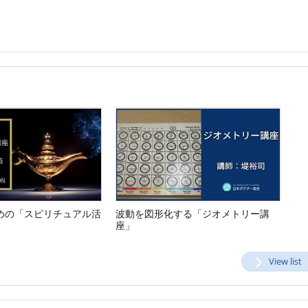
めの「スピリチュアル活
波動を図形化する「ジオメトリー講
座」
View list