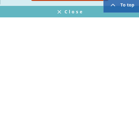
To top
Close
Notifications
FAQ
プライバシーポリシー
ウェブサイト利用規約
Operating Company
twitter
facebook
Copyright © Mogic Inc. All Rights Reserved.