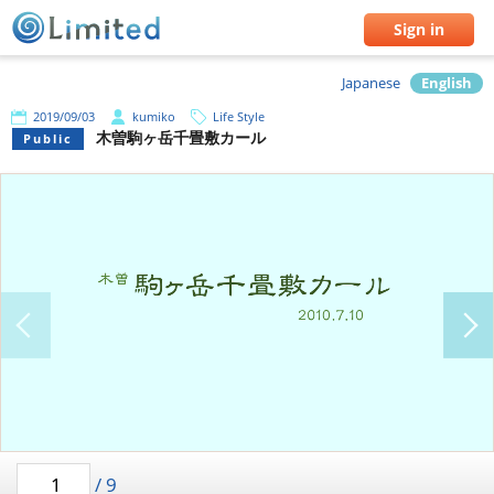
Sign in
Japanese
English
2019/09/03
kumiko
Life Style
木曽駒ヶ岳千畳敷カール
Public
/
9