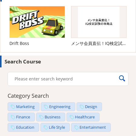
Drift Boss
メンサ会員直伝！IQ検定試験の攻略法
Search Course
Category Search
Marketing
Engineering
Design
Finance
Business
Healthcare
Education
Life Style
Entertainment