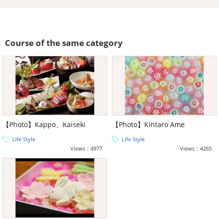
Course of the same category
【Photo】Kappo、Kaiseki
【Photo】Kintaro Ame
Life Style
Life Style
Views：4977
Views：4265