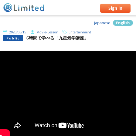
Sign in
Japanese
English
2020/05/15
Movie-Lesson
Entertainment
6時間で学べる「九星気学講座」
Public