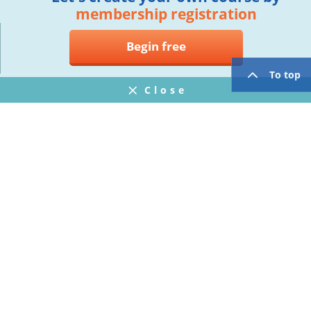
membership registration
Begin free
To top
Close
Notifications
FAQ
プライバシーポリシー
ウェブサイト利用規約
Operating Company
twitter
facebook
Copyright © Mogic Inc. All Rights Reserved.