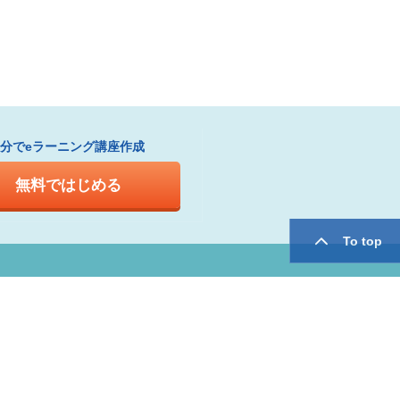
1分でeラーニング講座作成
無料ではじめる
To top
twitter
facebook
用規約
運営会社