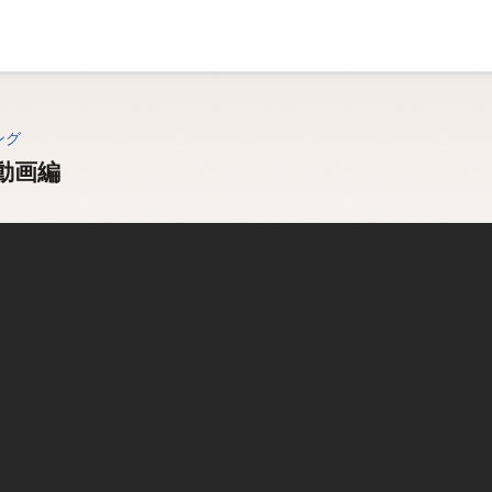
ング
動画編