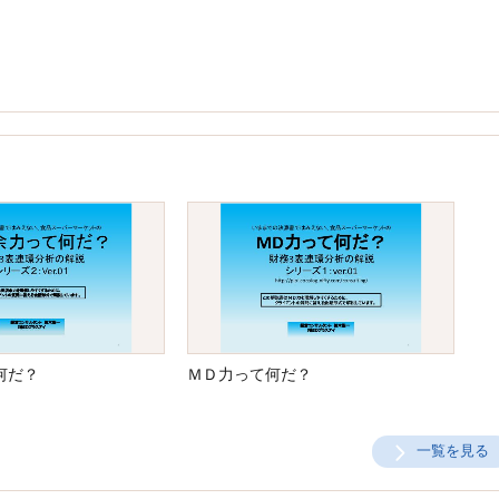
何だ？
ＭＤ力って何だ？
一覧を見る