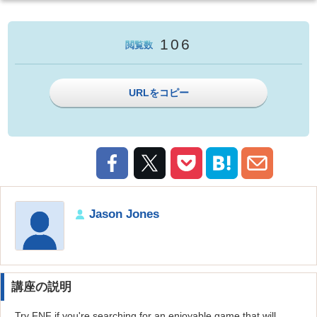
106
閲覧数
URLをコピー
Jason Jones
講座の説明
Try FNF if you're searching for an enjoyable game that will