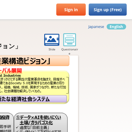
Sign in
Sign up (Free)
Japanese
English
゙ジョン」
Slide
Questionair
e