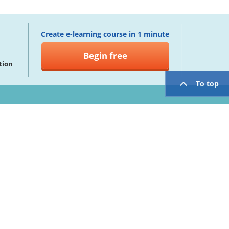
Create e-learning course in 1 minute
Begin free
tion
To top
twitter
facebook