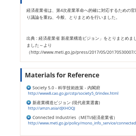
経済産業省は、第4次産業革命へ的確に対応するための官
り議論を重ね、今般、とりまとめを行いました。
出典 : 経済産業省 新産業構造ビジョン」をとりまとめ
ました～より
（http://www.meti.go.jp/press/2017/05/20170530007
Materials for Reference
Society 5.0 - 科学技術政策 - 内閣府
http://www8.cao.go.jp/cstp/society5_0/index.html
新産業構造ビジョン (現代産業選書)
http://amzn.asia/dJXHOQJ
Connected Industries（METI/経済産業省）
http://www.meti.go.jp/policy/mono_info_service/connected