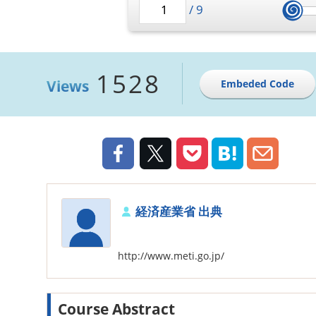
/
9
1528
Views
Embeded Code
経済産業省 出典
http://www.meti.go.jp/
Course Abstract