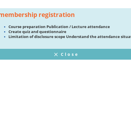
membership registration
Course preparation Publication / Lecture attendance
Create quiz and questionnaire
Limitation of disclosure scope Understand the attendance situa
Close
FAQ
プライバシーポリシー
ウェブサイト利用規約
Operating Company