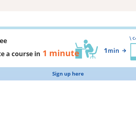
ree
1 minute
e a course in
Sign up here