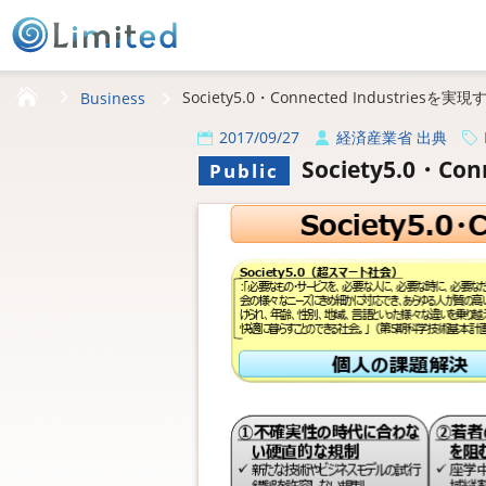
HOME
Society5.0・Connected Industrie
Business
2017/09/27
経済産業省 出典
Society5.0・C
Public