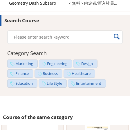
Geometry Dash Subzero
＜無料＞内定者/新入社員向け ビジネスマナー研修
Search Course
Category Search
Marketing
Engineering
Design
Finance
Business
Healthcare
Education
Life Style
Entertainment
Course of the same category