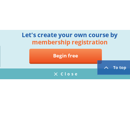
Let's create your own course by
membership registration
Begin free
To top
Close
Notifications
FAQ
プライバシーポリシー
ウェブサイト利用規約