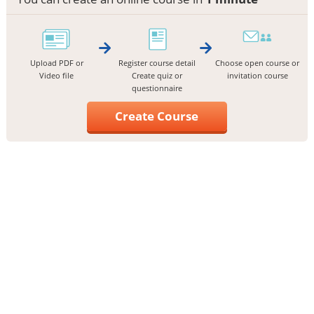
Upload PDF or
Register course detail
Choose open course or
Video file
Create quiz or
invitation course
questionnaire
Create Course