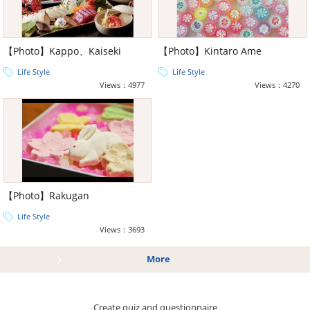
【Photo】Kappo、Kaiseki
【Photo】Kintaro Ame
Life Style
Life Style
Views：4977
Views：4270
【Photo】Rakugan
Life Style
Views：3693
More
Create quiz and questionnaire