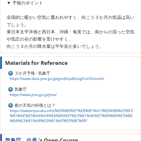
▼ 予報のポイント
全国的に暖かい空気に覆われやすく、向こう３か月の気温は高い
でしょう。
東日本太平洋側と西日本、沖縄・奄美では、南からの湿った空気
や気圧の谷の影響を受けやすく、
向こう３か月の降水量は平年並か多いでしょう。
Materials for Reference
３か月予報 - 気象庁
https://www.data.jma.go.jp/gmd/cpd/longfcst/3month/
気象庁
https://www.jma.go.jp/jma/
春の天気の特徴とは？
https://wakariyasuku.info/%E6%B0%97%E8%B1%A1/%E6%98%A5%E3
%81%AE%E5%A4%A9%E6%B0%97%E3%81%AE%E7%89%B9%E5%BE
%B4%E3%81%A8%E3%81%AF%EF%BC%9F/
気象庁 出典
's Open Course