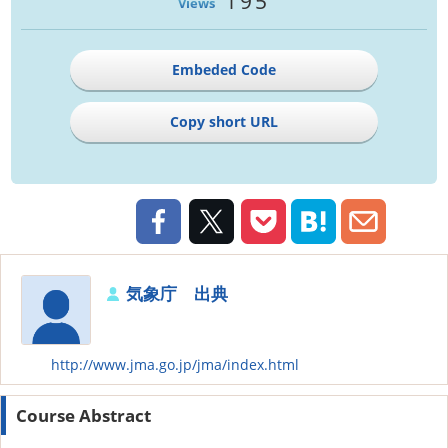
195
Views
Embeded Code
Copy short URL
気象庁 出典
http://www.jma.go.jp/jma/index.html
Course Abstract