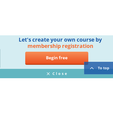
Let's create your own course by
membership registration
Begin free
To top
Close
Notifications
FAQ
プライバシーポリシー
ウェブサイト利用規約
Operating Company