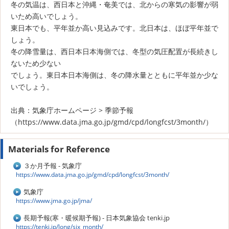
冬の気温は、西日本と沖縄・奄美では、北からの寒気の影響が弱
いため高いでしょう。
東日本でも、平年並か高い見込みです。北日本は、ほぼ平年並で
しょう。
冬の降雪量は、西日本日本海側では、冬型の気圧配置が長続きし
ないため少ない
でしょう。東日本日本海側は、冬の降水量とともに平年並か少な
いでしょう。
出典：気象庁ホームページ > 季節予報
（https://www.data.jma.go.jp/gmd/cpd/longfcst/3month/）
Materials for Reference
３か月予報 - 気象庁
https://www.data.jma.go.jp/gmd/cpd/longfcst/3month/
気象庁
https://www.jma.go.jp/jma/
長期予報(寒・暖候期予報) - 日本気象協会 tenki.jp
https://tenki.jp/long/six_month/