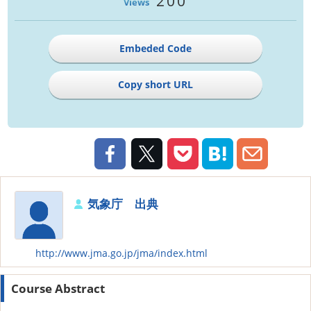
200
Views
Embeded Code
Copy short URL
気象庁 出典
http://www.jma.go.jp/jma/index.html
Course Abstract