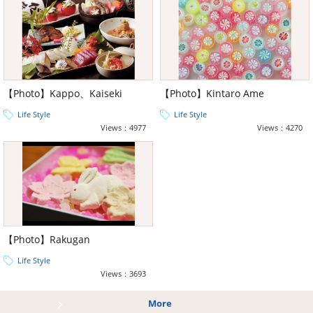
【Photo】Kappo、Kaiseki
【Photo】Kintaro Ame
Life Style
Life Style
Views：4977
Views：4270
【Photo】Rakugan
Life Style
Views：3693
More