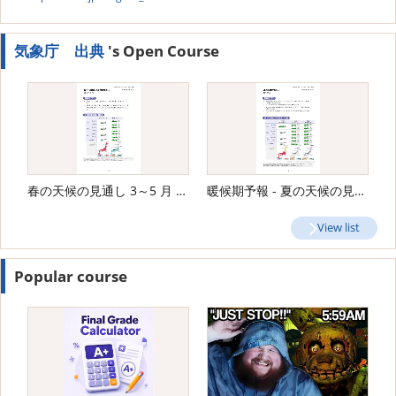
気象庁 出典
's Open Course
春の天候の見通し 3～5 月 - 気象庁
暖候期予報 - 夏の天候の見通し 6〜8月
View list
Popular course