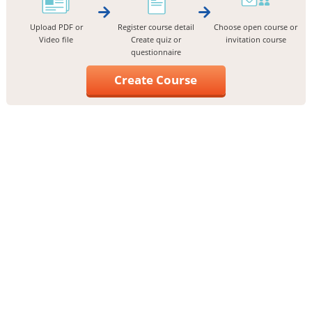
Upload PDF or
Register course detail
Choose open course or
Video file
Create quiz or
invitation course
questionnaire
Create Course