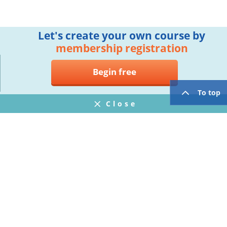
Let's create your own course by
membership registration
Begin free
To top
Close
Notifications
FAQ
プライバシーポリシー
ウェブサイト利用規約
Operating Company
twitter
facebook