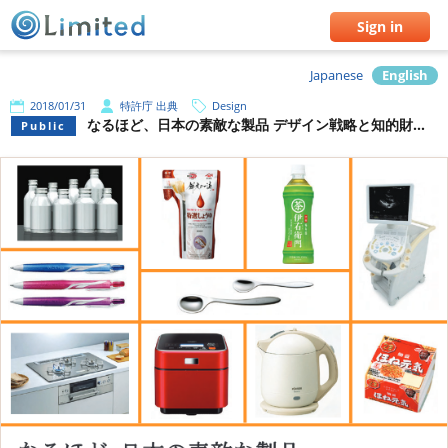
Sign in
Japanese
English
2018/01/31
特許庁 出典
Design
なるほど、日本の素敵な製品 デザイン戦略と知的財産権の事例集その１ 【特許庁 出典】
Public