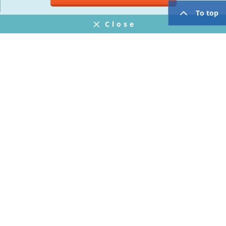
To top
Close
Notifications
FAQ
プライバシーポリシー
ウェブサイト利用規約
Operating Company
twitter
facebook
Copyright © Mogic Inc. All Rights Reserved.