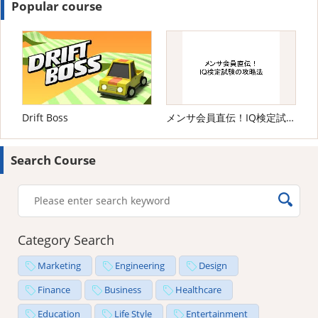
Popular course
Drift Boss
メンサ会員直伝！IQ検定試験の攻略法
Search Course
Category Search
Marketing
Engineering
Design
Finance
Business
Healthcare
Education
Life Style
Entertainment