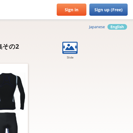
Sign in
Sign up (Free)
Japanese
English
集その2
Slide