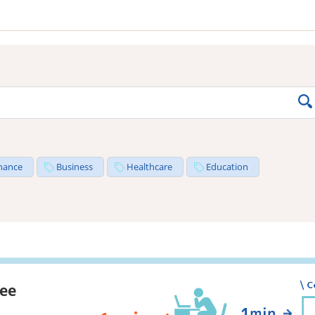
nance
Business
Healthcare
Education
ree