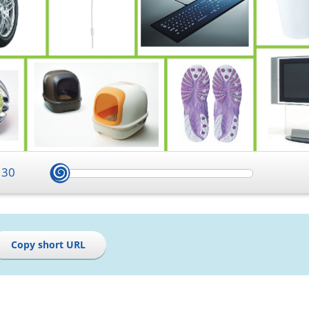
/
30
Copy short URL