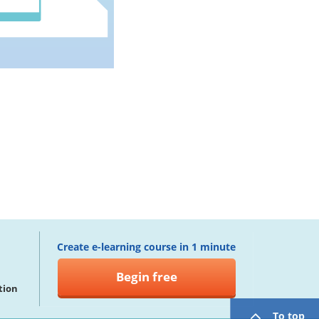
Create e-learning course in 1 minute
Begin free
tion
To top