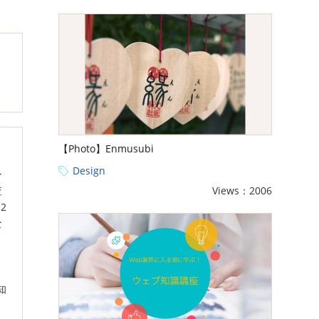
【Photo】Enmusubi
Design
ン
Views：2006
査
2
な
知