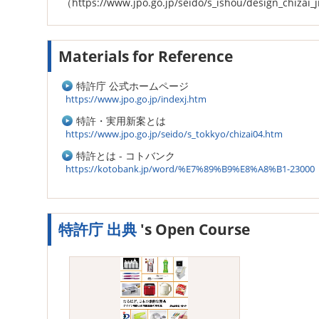
（https://www.jpo.go.jp/seido/s_ishou/design_chizai_
Materials for Reference
特許庁 公式ホームページ
https://www.jpo.go.jp/indexj.htm
特許・実用新案とは
https://www.jpo.go.jp/seido/s_tokkyo/chizai04.htm
特許とは - コトバンク
https://kotobank.jp/word/%E7%89%B9%E8%A8%B1-23000
特許庁 出典
's Open Course