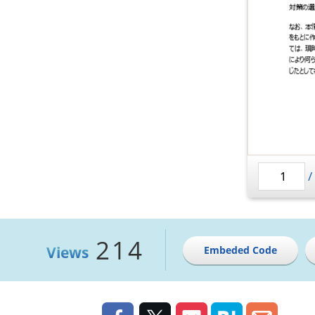
214
Views
Embeded Code