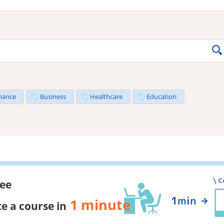
nance
Business
Healthcare
Education
ree
1 minute
e a course in