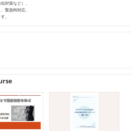
防虫対策など）、
ス、緊急時対応、
ます。
urse