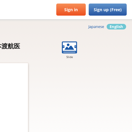
Sign in
Sign up (Free)
Japanese
English
本渡航医
Slide