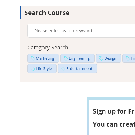
Search Course
Category Search
Marketing
Engineering
Design
Fi
Life Style
Entertainment
Sign up for F
You can creat