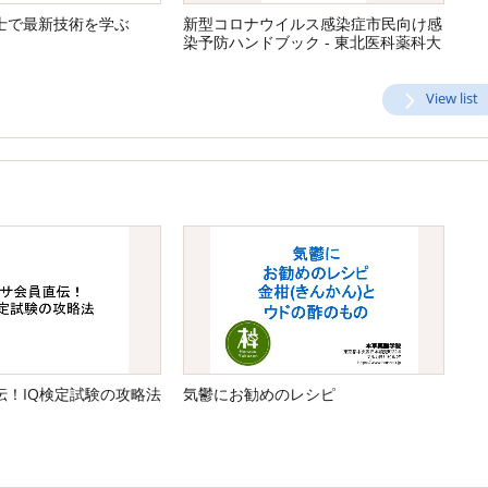
士で最新技術を学ぶ
新型コロナウイルス感染症市⺠向け感
染予防ハンドブック - 東北医科薬科大
学病院感染制御部出典
View list
伝！IQ検定試験の攻略法
気鬱にお勧めのレシピ