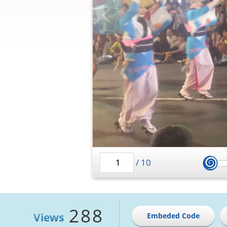
/
10
288
Views
Embeded Code