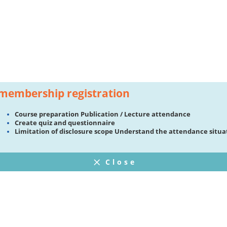
membership registration
Course preparation Publication / Lecture attendance
Create quiz and questionnaire
Limitation of disclosure scope Understand the attendance situa
Close
FAQ
プライバシーポリシー
ウェブサイト利用規約
Operating Company