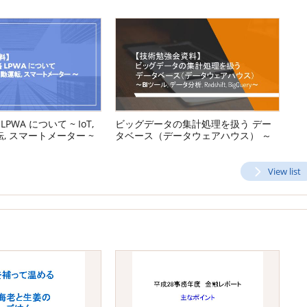
PWA について ~ IoT,
ビッグデータの集計処理を扱う デー
転, スマートメーター ~
タベース（データウェアハウス） ～
BIツール, データ分析, Redshift,
BigQuery～
View list