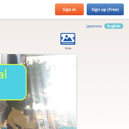
Sign in
Sign up (Free)
Japanese
English
Slide