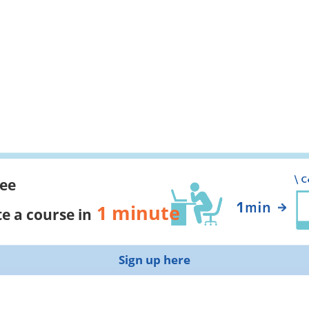
ree
1 minute
e a course in
Sign up here