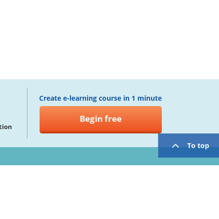
Create e-learning course in 1 minute
Begin free
tion
To top
twitter
facebook