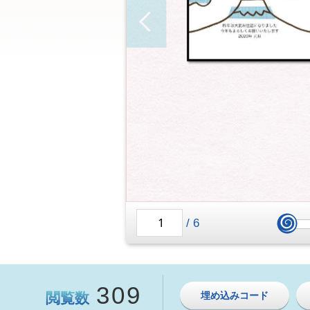
/
6
309
閲覧数
埋め込みコード