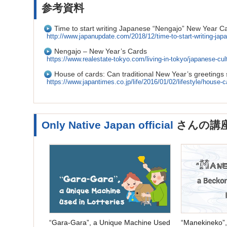
参考資料
Time to start writing Japanese “Nengajo” New Year C
http://www.japanupdate.com/2018/12/time-to-start-writing-ja
Nengajo – New Year’s Cards
https://www.realestate-tokyo.com/living-in-tokyo/japanese-cul
House of cards: Can traditional New Year’s greetings
https://www.japantimes.co.jp/life/2016/01/02/lifestyle/house-
Only Native Japan official
さんの講
“Gara-Gara”, a Unique Machine Used
“Manekineko”,