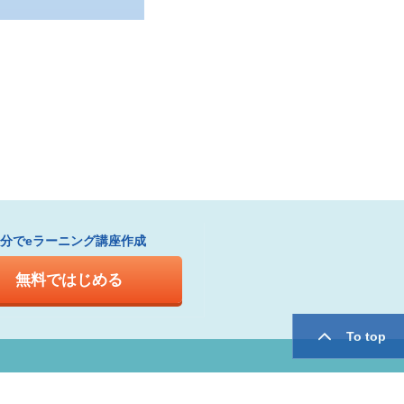
1分でeラーニング講座作成
無料ではじめる
To top