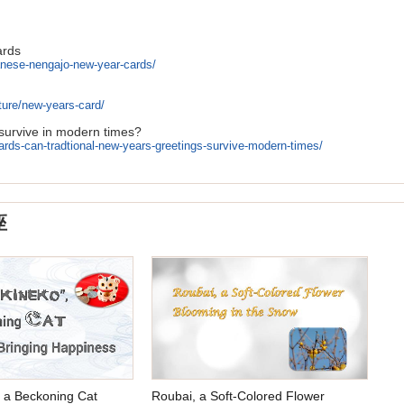
ards
panese-nengajo-new-year-cards/
ture/new-years-card/
 survive in modern times?
cards-can-tradtional-new-years-greetings-survive-modern-times/
座
 a Beckoning Cat
Roubai, a Soft-Colored Flower