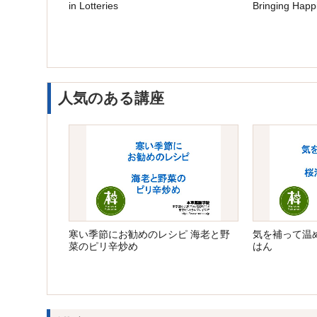
in Lotteries
Bringing Happ
人気のある講座
寒い季節にお勧めのレシピ 海老と野
気を補って温
菜のピリ辛炒め
はん