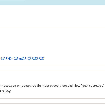
Rp47q4%2BN04GSnuCSrQ%3D%3D
ir messages on postcards (in most cases a special New Year postcards)
r's Day.