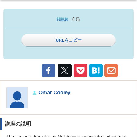
45
閲覧数
URLをコピー
Omar Cooley
講座の説明
The aesthetic transition in Meltdown is immediate and visceral.