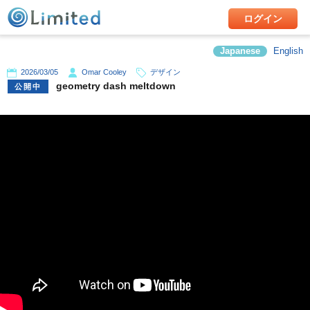
ログイン
Japanese
English
2026/03/05
Omar Cooley
デザイン
geometry dash meltdown
公開中