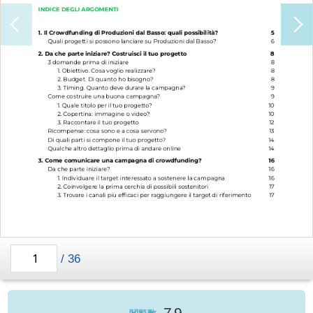
/
36
79