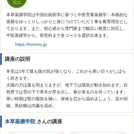
本草薬膳学院は中国伝統医学に基づく中医営養薬膳学・本格的な
薬膳をゆっくりしっかりと身につけていただく事を教育理念とし
ております。また、初心者から専門家まで幅広い教育に対応し、
中医基礎学から、研究科まで各コースを選択出来ます。
https://honzou.jp
講座の説明
冬至は1年で最も陰の気が強くなり、これから寒い日々がしばら
く続きます。
太陽の力は最も弱まりますが、地下では陽気が動き始めます。自
然界では雪の下で草木が芽を出し、春が来るのを待っています。
寒い時期は腎の陽気を補い、身体を芯から温めましょう。韮や胡
椒、黒砂糖は内臓を温め、
本草薬膳学院
さんの講座