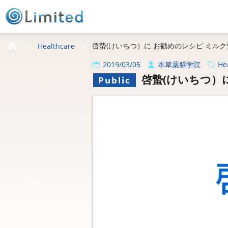
HOME
啓蟄(けいちつ）に お勧めのレシピ ミル
Healthcare
2019/03/05
本草薬膳学院
He
啓蟄(けいちつ）
Public