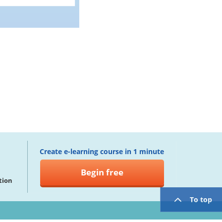
Create e-learning course in 1 minute
Begin free
tion
To top