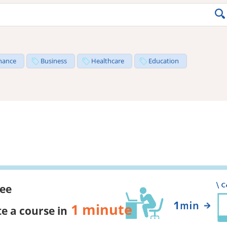
nance
Business
Healthcare
Education
ree
1 minute
e a course in