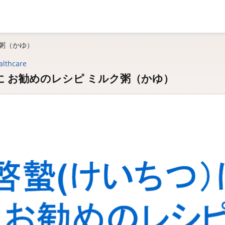
ク粥（かゆ）
althcare
に お勧めのレシピ ミルク粥（かゆ）