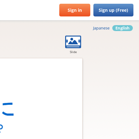
Sign in
Sign up (Free)
Japanese
English
Slide