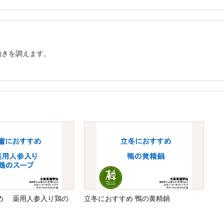
働きを調えます。
め 薬用人参入り鶏の
立冬におすすめ 鴨の黄精鍋