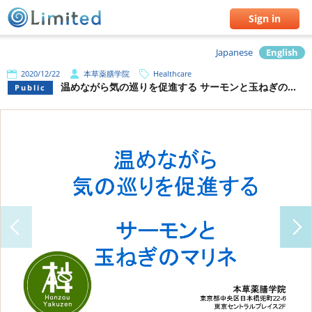
Sign in
Japanese
English
2020/12/22
本草薬膳学院
Healthcare
温めながら気の巡りを促進する サーモンと玉ねぎのマリネ
Public