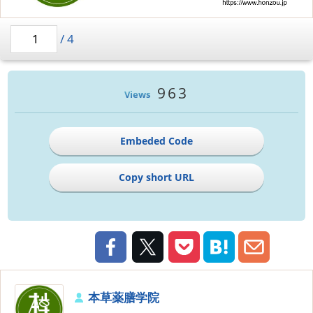
/
4
963
Views
Embeded Code
Copy short URL
本草薬膳学院