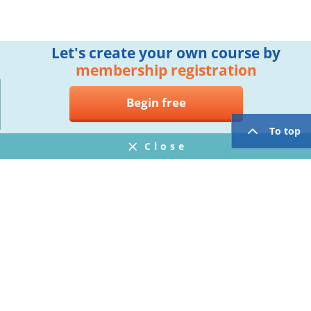
Let's create your own course by
membership registration
Begin free
To top
Close
Notifications
FAQ
プライバシーポリシー
ウェブサイト利用規約
Operating Company
twitter
facebook