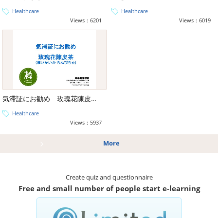
Healthcare
Healthcare
Views：6201
Views：6019
気滞証にお勧め 玫瑰花陳皮茶（まいかいか ちんぴちゃ）
Healthcare
Views：5937
More
Create quiz and questionnaire
Free and small number of people start e-learning