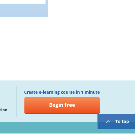
Create e-learning course in 1 minute
Begin free
tion
To top