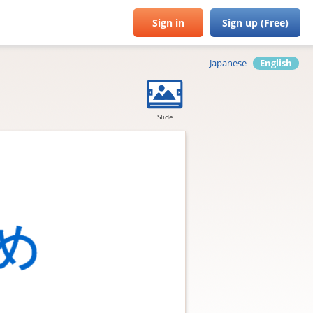
Sign in
Sign up (Free)
Japanese
English
Slide