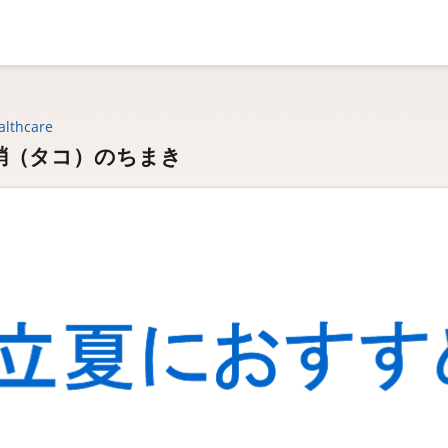
althcare
蛸（タコ）のちまき