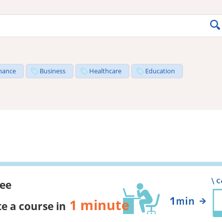
nance
Business
Healthcare
Education
ree
1 minute
e a course in