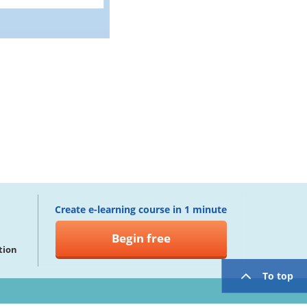
Create e-learning course in 1 minute
Begin free
tion
To top