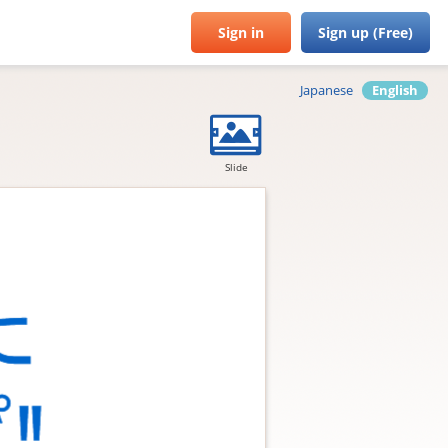
Sign in
Sign up (Free)
Japanese
English
Slide