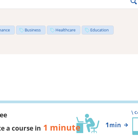
nance
Business
Healthcare
Education
ree
1 minute
e a course in