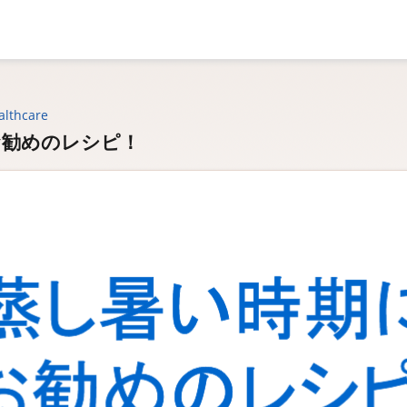
althcare
お勧めのレシピ！