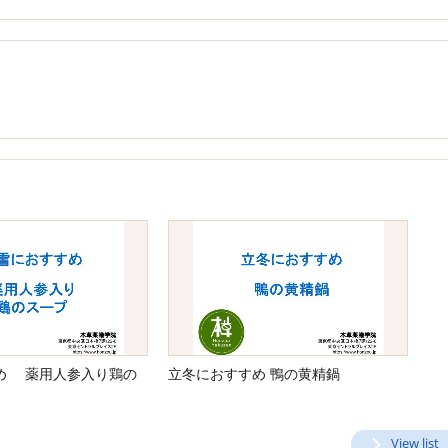
め 薬用人参入り鶏の
立冬におすすめ 鴨の黄精鍋
View list