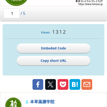
/
5
1312
Views
Embeded Code
Copy short URL
本草薬膳学院