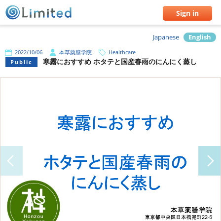
Sign in
Japanese
English
2022/10/06
本草薬膳学院
Healthcare
寒露におすすめ ホタテと国産春雨のにんにく蒸し
Public