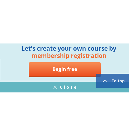
Let's create your own course by
membership registration
Begin free
To top
Close
Notifications
FAQ
プライバシーポリシー
ウェブサイト利用規約