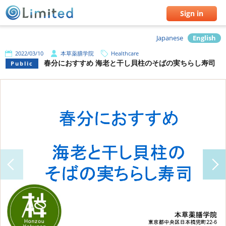
Sign in
Japanese
English
2022/03/10
本草薬膳学院
Healthcare
春分におすすめ 海老と干し貝柱のそばの実ちらし寿司
Public