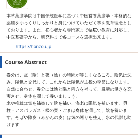
本草薬膳学院は中国伝統医学に基づく中医営養薬膳学・本格的な
薬膳をゆっくりしっかりと身につけていただく事を教育理念とし
ております。また、初心者から専門家まで幅広い教育に対応し、
中医基礎学から、研究科まで各コースを選択出来ます。
https://honzou.jp
Course Abstract
春分は、昼（陽）と夜（陰）の時間が等しくなるころ。陰気は沈
み、陽気と交代して、これからは陽気が主役の季節になります。
自然に合わせ、春分には陰と陽と両方を補って、臓腑の働きを充
実させ、身体を潤して養いましょう。
米や椎茸は気を補益して脾を補い、海老は陽気を補います。貝
柱・アスパラガス・松の実・ごまは身体を潤して、陰を養いま
す。そばや陳皮（みかんの皮）は気の巡りを整え、水の代謝も助
けます