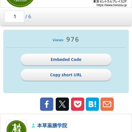
/
6
976
Views
Embeded Code
Copy short URL
本草薬膳学院