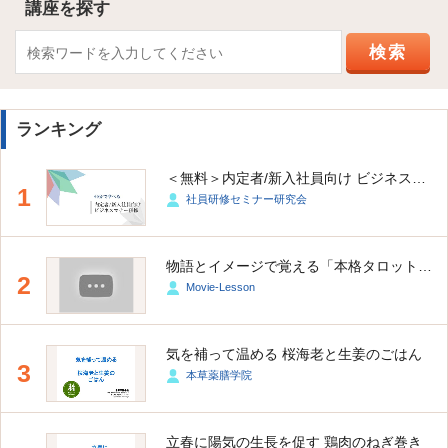
講座を探す
ランキング
＜無料＞内定者/新入社員向け ビジネスマナー研修
1
社員研修セミナー研究会
物語とイメージで覚える「本格タロット占い講座（大アルカナ・小アルカナ）」
2
Movie-Lesson
気を補って温める 桜海老と生姜のごはん
3
本草薬膳学院
立春に陽気の生長を促す 鶏肉のねぎ巻き