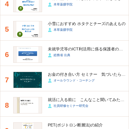
4
本草薬膳学院
小雪におすすめ ホタテとチーズのあえもの
5
本草薬膳学院
未就学児等のICT利活用に係る保護者の意識に関する調査
6
総務省 出典
お金の付き合い方 セミナー 気づいたら財布にお金がない人へ
7
オールラウンド・コーチング
就活に入る前に こんなこと聞いてみたかった、ゆる～いFAQ
8
社員研修セミナー研究会
PET(ポジトロン断層法)の紹介