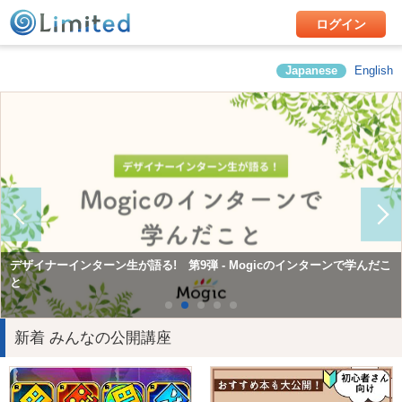
ログイン
Japanese
English
Mogicで学んだこと第10弾 Consol（コンサルティング&ソリューショ
デザイナーインターン生が語る! 第9弾 - Mogicのインターンで学んだこ
Mogicで学んだこと第12弾 広報チームインターン
ン）チームインターン
と
新着 みんなの公開講座