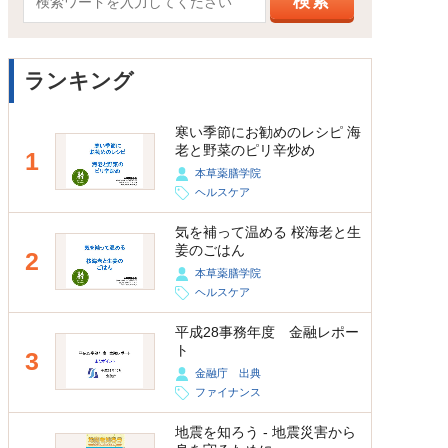
ランキング
寒い季節にお勧めのレシピ 海
老と野菜のピリ辛炒め
1
本草薬膳学院
ヘルスケア
気を補って温める 桜海老と生
姜のごはん
2
本草薬膳学院
ヘルスケア
平成28事務年度 金融レポー
ト
3
金融庁 出典
ファイナンス
地震を知ろう - 地震災害から