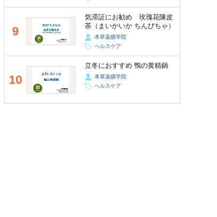
気滞証にお勧め 玫瑰花陳皮
茶（まいかいか ちんぴちゃ）
9
本草薬膳学院
ヘルスケア
立冬におすすめ 鴨の黄精鍋
10
本草薬膳学院
ヘルスケア