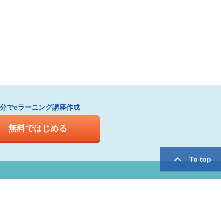
1分でeラーニング講座作成
無料ではじめる
To top
twitter
facebook
用規約
運営会社