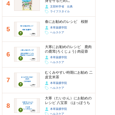
身を守るために
4
文部科学省 出典
ライフスタイル
春にお勧めのレシピ 桜餅
5
本草薬膳学院
ヘルスケア
大寒にお勧めのレシピ 鹿肉
の鹿茸(ろくじょう) 肉蓯蓉
6
(にくじゅよう)煮
本草薬膳学院
ヘルスケア
むくみやすい時期にお勧め 二
皮玄米茶
7
本草薬膳学院
ヘルスケア
大寒（たいかん）にお勧めの
レシピ 八宝茶 （はっぽうち
8
ゃ）
本草薬膳学院
ヘルスケア