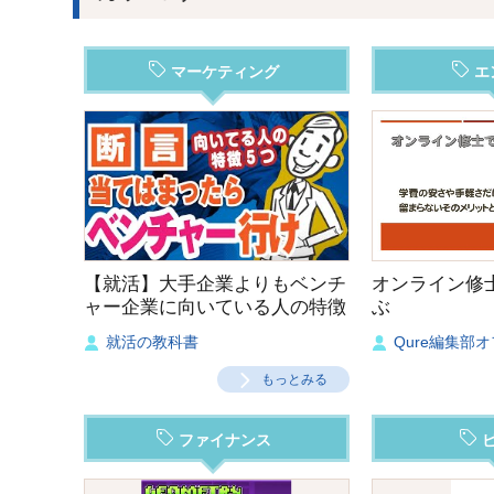
マーケティング
エ
【就活】大手企業よりもベンチ
オンライン修
ャー企業に向いている人の特徴
ぶ
５つ‼︎
就活の教科書
Qure編集部
もっとみる
ファイナンス