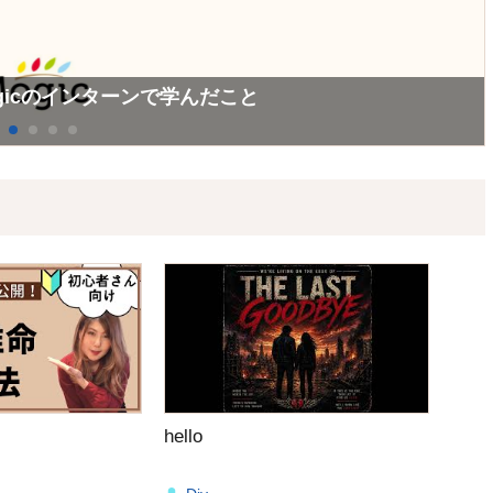
ーン
コンサルティング&ソリューション）チームインターン
ogicのインターンで学んだこと
hello