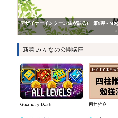
Mogicで学んだこと第12弾 広報チームインタ
Mogicで学んだこと第10弾 Consol（
デザイナーインターン生が語る! 第9弾 - M
新着 みんなの公開講座
Geometry Dash
四柱推命