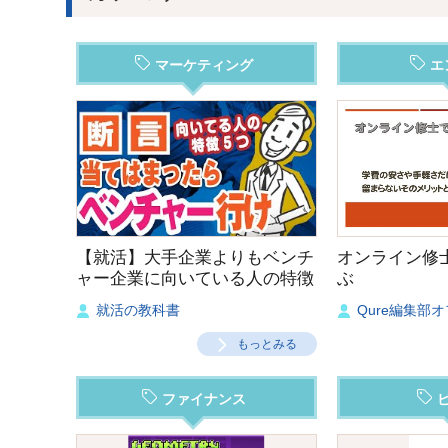
マーケティング
エ
【就活】大手企業よりもベンチ
オンライン修
ャー企業に向いている人の特徴
ぶ
５つ‼︎
就活の教科書
Qure編集部
もっとみる
ファイナンス