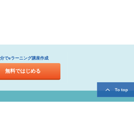
1分でeラーニング講座作成
無料ではじめる
To top
twitter
facebook
用規約
運営会社