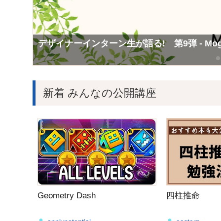
Mogicで学んだこと第12弾 広報チームインタ
Mogicで学んだこと第10弾 Consol（
デザイナーインターン生が語る! 第9弾 - M
新着 みんなの公開講座
Geometry Dash
四柱推命