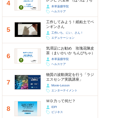
レシピ 八宝茶 （はっぽうち
4
ゃ）
本草薬膳学院
ヘルスケア
工作してみよう！紙粘土でペ
ンギンさん
5
工作いち、にい、さん！
エデュケーション
気滞証にお勧め 玫瑰花陳皮
茶（まいかいか ちんぴちゃ）
6
本草薬膳学院
ヘルスケア
物質の波動測定を行う「ラジ
エスセシア実践講座」
7
Movie-Lesson
エンターテイメント
ＭＤ力って何だ？
8
IDPI
ビジネス