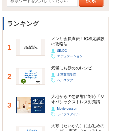
ランキング
メンサ会員直伝！IQ検定試験
の攻略法
1
SINDO
エデュケーション
気鬱にお勧めのレシピ
2
本草薬膳学院
ヘルスケア
大地からの悪影響に対応「ジ
オパシックストレス対策講
3
座」
Movie-Lesson
ライフスタイル
大寒（たいかん）にお勧めの