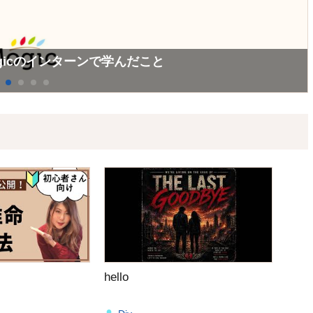
ーン
コンサルティング&ソリューション）チームインターン
ogicのインターンで学んだこと
hello