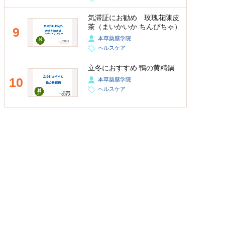
気滞証にお勧め 玫瑰花陳皮
茶（まいかいか ちんぴちゃ）
9
本草薬膳学院
ヘルスケア
立冬におすすめ 鴨の黄精鍋
10
本草薬膳学院
ヘルスケア