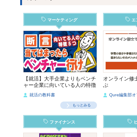
マーケティング
エ
【就活】大手企業よりもベンチ
オンライン修
ャー企業に向いている人の特徴
ぶ
５つ‼︎
就活の教科書
Qure編集部
もっとみる
ファイナンス