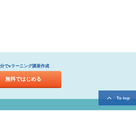
1分でeラーニング講座作成
無料ではじめる
To top
twitter
facebook
用規約
運営会社