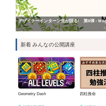
Mogicで学んだこと第12弾 広報チームインタ
Mogicで学んだこと第10弾 Consol（
デザイナーインターン生が語る! 第9弾 - M
新着 みんなの公開講座
Geometry Dash
四柱推命