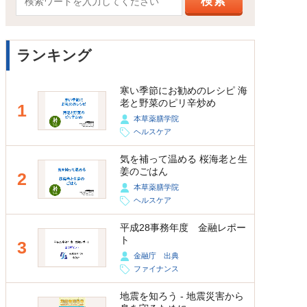
ランキング
寒い季節にお勧めのレシピ 海
老と野菜のピリ辛炒め
1
本草薬膳学院
ヘルスケア
気を補って温める 桜海老と生
姜のごはん
2
本草薬膳学院
ヘルスケア
平成28事務年度 金融レポー
ト
3
金融庁 出典
ファイナンス
地震を知ろう - 地震災害から