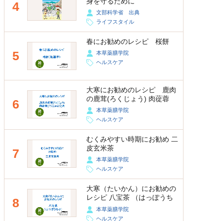
身を守るために
4
文部科学省 出典
ライフスタイル
春にお勧めのレシピ 桜餅
5
本草薬膳学院
ヘルスケア
大寒にお勧めのレシピ 鹿肉
の鹿茸(ろくじょう) 肉蓯蓉
6
(にくじゅよう)煮
本草薬膳学院
ヘルスケア
むくみやすい時期にお勧め 二
皮玄米茶
7
本草薬膳学院
ヘルスケア
大寒（たいかん）にお勧めの
レシピ 八宝茶 （はっぽうち
8
ゃ）
本草薬膳学院
ヘルスケア