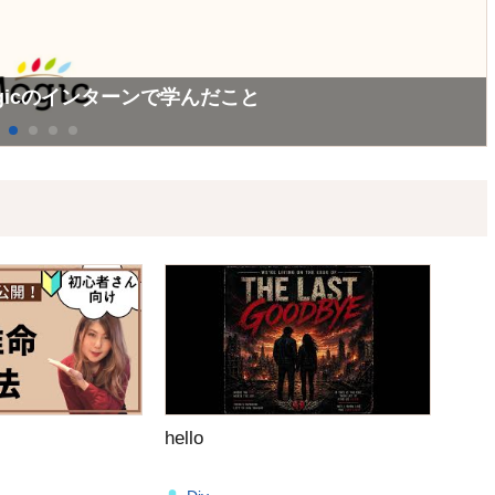
ーン
コンサルティング&ソリューション）チームインターン
ogicのインターンで学んだこと
hello