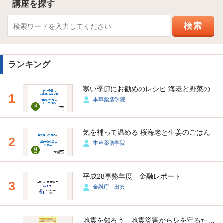
講座を探す
ランキング
寒い季節にお勧めのレシピ 海老と野菜のピリ辛炒め
1
本草薬膳学院
気を補って温める 桜海老と生姜のごはん
2
本草薬膳学院
平成28事務年度 金融レポート
3
金融庁 出典
地震を知ろう - 地震災害から身を守るために