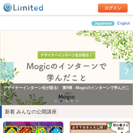
ログイン
Japanese
English
Mogicで学んだこと第10弾 Consol（コンサルティング&ソリューショ
デザイナーインターン生が語る! 第9弾 - Mogicのインターンで学んだこ
Mogicで学んだこと第12弾 広報チームインターン
ン）チームインターン
と
新着 みんなの公開講座