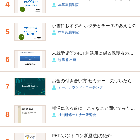
4
本草薬膳学院
小雪におすすめ ホタテとチーズのあえもの
5
本草薬膳学院
未就学児等のICT利活用に係る保護者の意識に関する調査
6
総務省 出典
お金の付き合い方 セミナー 気づいたら財布にお金がない人へ
7
オールラウンド・コーチング
就活に入る前に こんなこと聞いてみたかった、ゆる～いFAQ
8
社員研修セミナー研究会
PET(ポジトロン断層法)の紹介