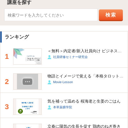
講座を探す
ランキング
＜無料＞内定者/新入社員向け ビジネスマナー研修
1
社員研修セミナー研究会
物語とイメージで覚える「本格タロット占い講座（大アルカナ・小アルカナ）」
2
Movie-Lesson
気を補って温める 桜海老と生姜のごはん
3
本草薬膳学院
立春に陽気の生長を促す 鶏肉のねぎ巻き