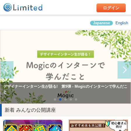
ログイン
Japanese
English
Mogicで学んだこと第10弾 Consol（コンサルティング&ソリューショ
デザイナーインターン生が語る! 第9弾 - Mogicのインターンで学んだこ
Mogicで学んだこと第12弾 広報チームインターン
ン）チームインターン
と
新着 みんなの公開講座