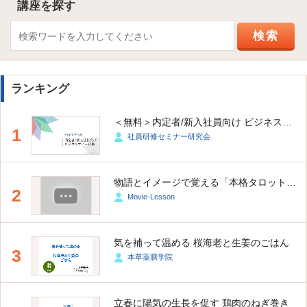
講座を探す
ランキング
＜無料＞内定者/新入社員向け ビジネスマナー研修
1
社員研修セミナー研究会
物語とイメージで覚える「本格タロット占い講座（大アルカナ・小アルカナ）」
2
Movie-Lesson
気を補って温める 桜海老と生姜のごはん
3
本草薬膳学院
立春に陽気の生長を促す 鶏肉のねぎ巻き