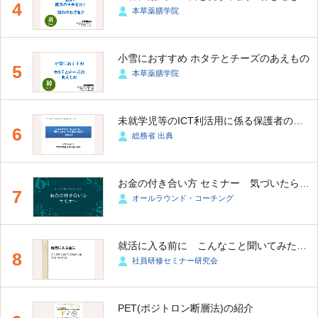
4
本草薬膳学院
小雪におすすめ ホタテとチーズのあえもの
5
本草薬膳学院
未就学児等のICT利活用に係る保護者の意識に関する調査
6
総務省 出典
お金の付き合い方 セミナー 気づいたら財布にお金がない人へ
7
オールラウンド・コーチング
就活に入る前に こんなこと聞いてみたかった、ゆる～いFAQ
8
社員研修セミナー研究会
PET(ポジトロン断層法)の紹介