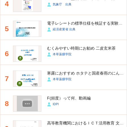
4
気象庁 出典
電子レシートの標準仕様を検証する実験を行いました - 経済産業省
5
経済産業省 出典
むくみやすい時期にお勧め 二皮玄米茶
6
本草薬膳学院
寒露におすすめ ホタテと国産春雨のにんにく蒸し
7
本草薬膳学院
F(頻度）って何、動画編
8
IDPI
高等教育機関におけるＩＣＴ活用教育 文部科学省