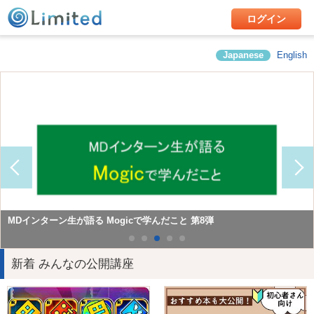
ログイン
Japanese
English
Mogicで学んだこと第10弾 Consol（コンサルティング&ソリューショ
デザイナーインターン生が語る! 第9弾 - Mogicのインターンで学んだこ
Mogicで学んだこと第12弾 広報チームインターン
ン）チームインターン
と
MDインターン生が語る Mogicで学んだこと 第8弾
新着 みんなの公開講座